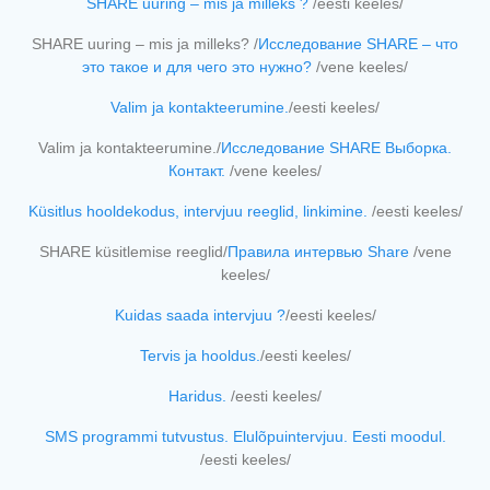
SHARE uuring – mis ja milleks ?
/eesti keeles/
SHARE uuring – mis ja milleks? /
Исследование SHARE – что
это такое и для чего это нужно?
/vene keeles/
Valim ja kontakteerumine.
/eesti keeles/
Valim ja kontakteerumine./
Исследование SHARE Выборка.
Контакт.
/vene keeles/
Küsitlus hooldekodus, intervjuu reeglid, linkimine.
/eesti keeles/
SHARE küsitlemise reeglid/
Правила интервью Share
/vene
keeles/
Kuidas saada intervjuu ?
/eesti keeles/
Tervis ja hooldus.
/eesti keeles/
Haridus.
/eesti keeles/
SMS programmi tutvustus. Elulõpuintervjuu. Eesti moodul.
/eesti keeles/