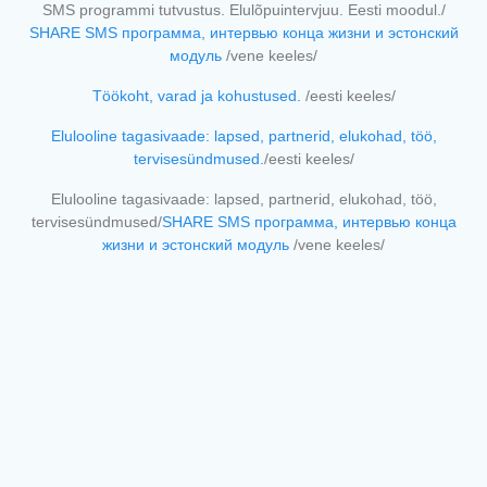
SMS programmi tutvustus. Elulõpuintervjuu. Eesti moodul./
SHARE SMS программа, интервью конца жизни и эстонский
модуль
/vene keeles/
Töökoht, varad ja kohustused.
/eesti keeles/
Elulooline tagasivaade: lapsed, partnerid, elukohad, töö,
tervisesündmused.
/eesti keeles/
Elulooline tagasivaade: lapsed, partnerid, elukohad, töö,
tervisesündmused/
SHARE SMS программа, интервью конца
жизни и эстонский модуль
/vene keeles/