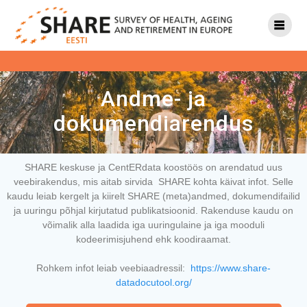
Andme- ja
dokumendiarendus
SHARE keskuse ja CentERdata koostöös on arendatud uus
veebirakendus, mis aitab sirvida SHARE kohta käivat infot. Selle
kaudu leiab kergelt ja kiirelt SHARE (meta)andmed, dokumendifailid
ja uuringu põhjal kirjutatud publikatsioonid. Rakenduse kaudu on
võimalik alla laadida iga uuringulaine ja iga mooduli
kodeerimisjuhend ehk koodiraamat.
Rohkem infot leiab veebiaadressil:
https://www.share-
datadocutool.org/