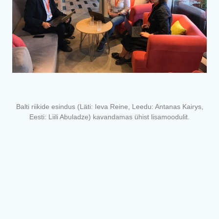
Balti riikide esindus (Läti: Ieva Reine, Leedu: Antanas Kairys,
Eesti: Liili Abuladze) kavandamas ühist lisamoodulit.