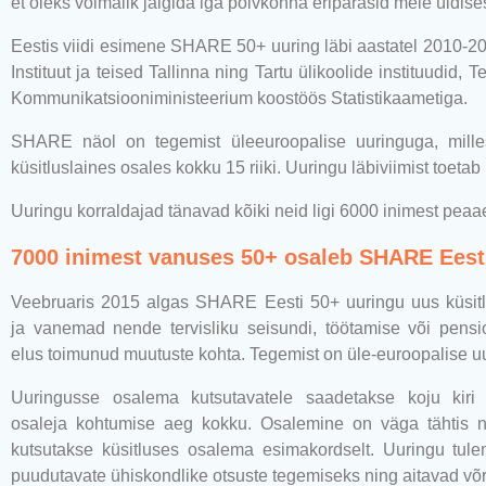
et oleks võimalik jälgida iga põlvkonna eripärasid meie üldis
Eestis viidi esimene SHARE 50+ uuring läbi aastatel 2010-20
Instituut ja teised Tallinna ning Tartu ülikoolide instituudid
Kommunikatsiooniministeerium koostöös Statistikaametiga.
SHARE näol on tegemist üleeuroopalise uuringuga, mille
küsitluslaines osales kokku 15 riiki. Uuringu läbiviimist toe
Uuringu korraldajad tänavad kõiki neid ligi 6000 inimest pe
7000 inimest vanuses 50+ osaleb SHARE Eesti
Veebruaris 2015 algas SHARE Eesti 50+ uuringu uus küsitlus
ja vanemad nende tervisliku seisundi, töötamise või pensi
elus toimunud muutuste kohta. Tegemist on üle-euroopalise u
Uuringusse osalema kutsutavatele saadetakse koju kiri k
osaleja kohtumise aeg kokku. Osalemine on väga tähtis n
kutsutakse küsitluses osalema esimakordselt. Uuringu tule
puudutavate ühiskondlike otsuste tegemiseks ning aitavad võ