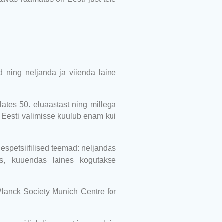
d ning neljanda ja viienda laine
tes 50. eluaastast ning millega
. Eesti valimisse kuulub enam kui
espetsiifilised teemad: neljandas
as, kuuendas laines kogutakse
Planck Society Munich Centre for