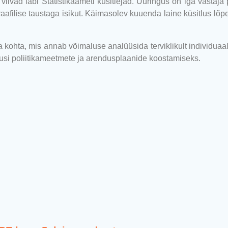
vad läbi Statistikaameti küsitlejad. Uuringus on iga vastaja p
ilise taustaga isikut. Käimasolev kuuenda laine küsitlus lõpe
hta, mis annab võimaluse analüüsida terviklikult individuaa
usi poliitikameetmete ja arendusplaanide koostamiseks.