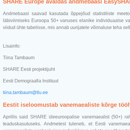
SHARE Europe avaldas andmebaasi EasySHAR
Andmebaasi saavad kasutada õppejõud statistiliste meetod
läbiviimiseks Euroopa 50+ vanuses elanike individuaalse v
viidud ühte tabelisse, mis annab uurijatele võimaluse teha sel
Lisainfo:
Tiina Tambaum
SHARE Eesti projektijuht
Eesti Demograafia Instituut
tiina.tambaum@tlu.ee
Eestit iseloomustab vanemaealiste kõrge tööh
Aprillis said SHARE
üleeuroopalise vanemaealist (50+) ra
teaduskasutuseks. Andmetest tuleneb, et Eesti vanemaea