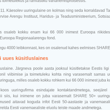
es toimetulekus ja rahvastiku vananemisprotsessis.
11. Käesolev uuringulaine on kolmas ning seda korraldavad Tal
, Tervise Arengu Instituut, Haridus- ja Teadusministeerium, Sots
s osaleb kokku enam kui 66 000 inimest Euroopa riikidest
tab Euroopa Regionaalarengu fond.
aaegu 4000 leibkonnast, kes on osalenud kahes eelmises SHARE
 uues küsitluslaines
laine. Järgneva poole aasta jooksul küsitletakse Eestis lig
onil viibimise ja toimetuleku kohta ning varasemalt samas uu
uringuga, milles osaleb kokku rohkem kui 66 000 inimest juba k
oos uuringufirma esindajate kontaktandmetega, seejärel l
ii siis, kui inimene on juba varasemalt SHARE 50+ uuringus
mused aitavad koguda infot Eesti 50-aastaste ja vanemaealis
rrelda Eesti vanemaealiste eluolu teiste maade andmetega.