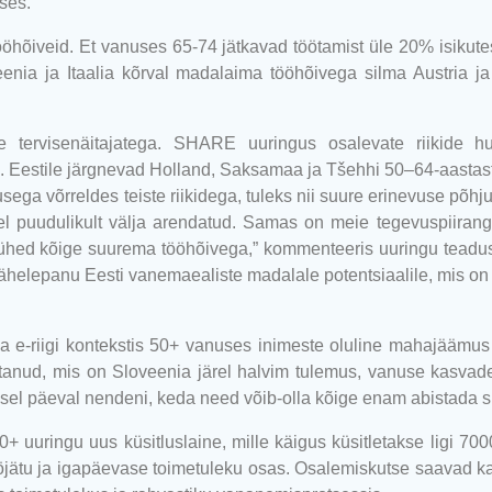
ses.
ööhõiveid.
Et vanuses 65-74 jätkavad töötamist üle 20% isikute
eenia ja Itaalia kõrval madalaima tööhõivega silma Austria 
e tervisenäitajatega. SHARE uuringus osalevate riikide 
 Eestile järgnevad Holland, Saksamaa ja Tšehhi 50–64-aastast
susega võrreldes teiste riikidega, tuleks nii suure erinevuse põhj
l puudulikult välja arendatud. Samas on meie tegevuspiiran
ühed kõige suurema tööhõivega,” kommenteeris uuringu teadu
tähelepanu Eesti vanemaealiste madalale potentsiaalile, mis on 
a e-riigi kontekstis 50+ vanuses inimeste oluline mahajäämus
utanud, mis on Sloveenia järel halvim tulemus, vanuse kasva
asel päeval nendeni, keda need võib-olla kõige enam abistada 
 uuringu uus küsitluslaine, mille käigus küsitletakse ligi 70
tööjätu ja igapäevase toimetuleku osas. Osalemiskutse saavad ka