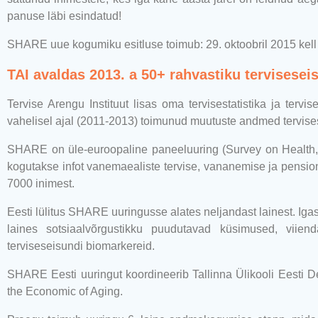
panuse läbi esindatud!
SHARE uue kogumiku esitluse toimub: 29. oktoobril 2015 kell
TAI avaldas 2013. a 50+ rahvastiku tervisesei
Tervise Arengu Instituut lisas oma tervisestatistika ja te
vahelisel ajal (2011-2013) toimunud muutuste andmed tervises
SHARE on üle-euroopaline paneeluuring (Survey on Health, 
kogutakse infot vanemaealiste tervise, vananemise ja pension
7000 inimest.
Eesti lülitus SHARE uuringusse alates neljandast lainest. Iga
laines sotsiaalvõrgustikku puudutavad küsimused, viie
terviseseisundi biomarkereid.
SHARE Eesti uuringut koordineerib Tallinna Ülikooli Eesti D
the Economic of Aging.