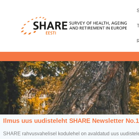
Ilmus uus uudisteleht SHARE Newsletter No.
SHARE rahvusvahelisel kodulehel on avaldatud uus uudiste