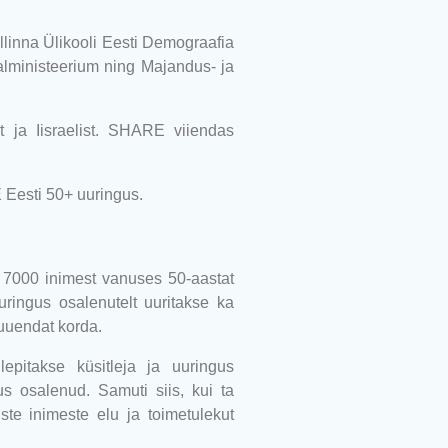
linna Ülikooli Eesti Demograafia
iaalministeerium ning Majandus- ja
 ja Iisraelist. SHARE viiendas
 Eesti 50+ uuringus.
i 7000 inimest vanuses 50-aastat
ringus osalenutelt uuritakse ka
uuendat korda.
epitakse küsitleja ja uuringus
 osalenud. Samuti siis, kui ta
te inimeste elu ja toimetulekut