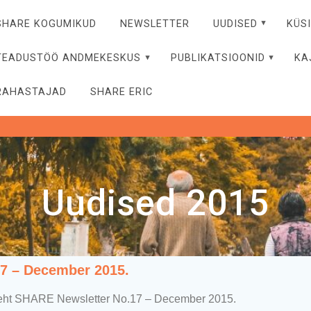
SHARE KOGUMIKUD
NEWSLETTER
UUDISED
KÜS
TEADUSTÖÖ ANDMEKESKUS
PUBLIKATSIOONID
KA
RAHASTAJAD
SHARE ERIC
Uudised 2015
17 – December 2015.
leht SHARE Newsletter No.17 – December 2015.