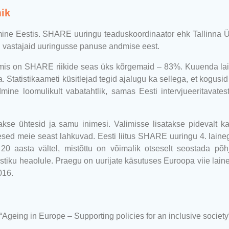
ik
ne Eestis. SHARE uuringu teaduskoordinaator ehk Tallinna Ül
i vastajaid uuringusse panuse andmise eest.
, mis on SHARE riikide seas üks kõrgemaid – 83%. Kuuenda lai
 Statistikaameti küsitlejad tegid ajalugu ka sellega, et kogusi
dmine loomulikult vabatahtlik, samas Eesti intervjueeritavat
etakse ühtesid ja samu inimesi. Valimisse lisatakse pidevalt
esed meie seast lahkuvad. Eesti liitus SHARE uuringu 4. lain
0 aasta vältel, mistõttu on võimalik otseselt seostada põhj
stiku heaolule. Praegu on uurijate käsutuses Euroopa viie lai
016.
Ageing in Europe – Supporting policies for an inclusive society