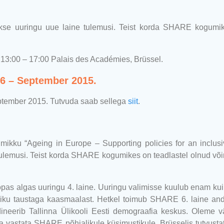
kse uuringu uue laine tulemusi. Teist korda SHARE kogumike
 13:00 – 17:00 Palais des Académies, Brüssel.
6 – September 2015.
ptember 2015. Tutvuda saab sellega
siit
.
gumikku
“
Ageing in Europe – Supporting policies for an inclusi
ulemusi. Teist korda SHARE kogumikes on teadlastel olnud võ
pas algas uuringu 4. laine. Uuringu valimisse kuulub enam ku
liku taustaga kaasmaalast. Hetkel toimub SHARE 6. laine a
oordineerib Tallinna Ülikooli Eesti demograafia keskus. Olem
a vastata SHARE põhjalikule küsimustikule. Brüsselis tutvusta