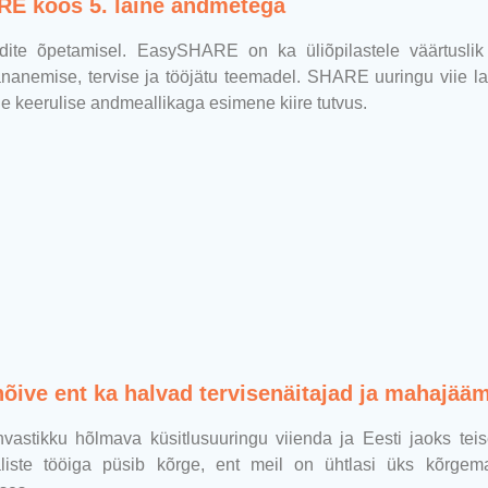
E koos 5. laine andmetega
ite õpetamisel. EasySHARE on ka üliõpilastele väärtuslik 
ananemise, tervise ja tööjätu teemadel. SHARE uuringu viie l
le keerulise andmeallikaga esimene kiire tutvus.
õive ent ka halvad tervisenäitajad ja mahajää
hvastikku hõlmava küsitlusuuringu
viienda ja Eesti jaoks te
liste tööiga püsib kõrge, ent
meil on ühtlasi üks kõrgema