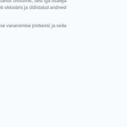
anus ülioluline, sest iga osaleja
b oktoobris ja üldistatud andmed
lse vananemise protsessi ja seda