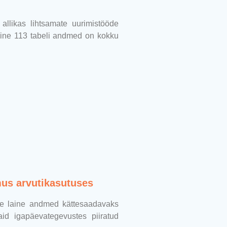
allikas lihtsamate uurimistööde
aine 113 tabeli andmed on kokku
mus arvutikasutuses
ise laine andmed kättesaadavaks
id igapäevategevustes piiratud