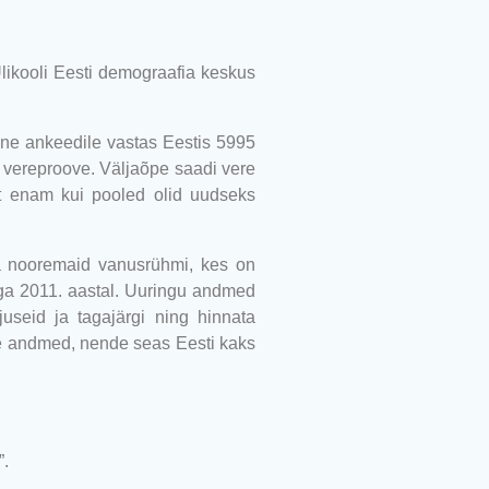
ikooli Eesti demograafia keskus
ne ankeedile vastas Eestis 5995
d vereproove. Väljaõpe saadi vere
est enam kui pooled olid uudseks
 ka nooremaid vanusrühmi, kes on
ega 2011. aastal. Uuringu andmed
useid ja tagajärgi ning hinnata
ne andmed, nende seas Eesti kaks
”.