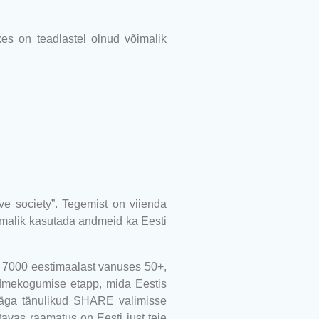
s on teadlastel olnud võimalik
ve society
”. Tegemist on viienda
imalik kasutada andmeid ka Eesti
i 7000 eestimaalast vanuses 50+,
ndmekogumise etapp, mida Eestis
e väga tänulikud SHARE valimisse
tavas raamatus on Eesti just teie