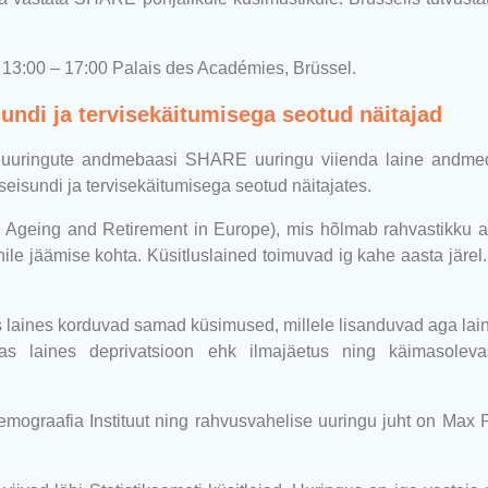
 13:00 – 17:00 Palais des Académies, Brüssel.
sundi ja tervisekäitumisega seotud näitajad
rviseuuringute andmebaasi SHARE uuringu viienda laine andme
eisundi ja tervisekäitumisega seotud näitajates.
Ageing and Retirement in Europe), mis hõlmab rahvastikku ala
ile jäämise kohta. Küsitluslained toimuvad ig kahe aasta järel
s laines korduvad samad küsimused, millele lisanduvad aga lain
ndas laines deprivatsioon ehk ilmajäetus ning käimasolev
emograafia Instituut ning rahvusvahelise uuringu juht on Max 