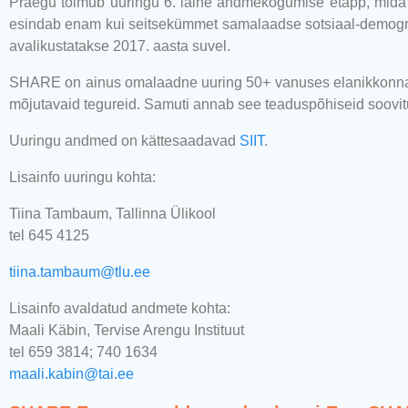
Praegu toimub uuringu 6. laine andmekogumise etapp, mida vii
esindab enam kui seitsekümmet samalaadse sotsiaal-demograaf
avalikustatakse 2017. aasta suvel.
SHARE on ainus omalaadne uuring 50+ vanuses elanikkonna ko
mõjutavaid tegureid. Samuti annab see teaduspõhiseid soovit
Uuringu andmed on kättesaadavad
SIIT
.
Lisainfo uuringu kohta:
Tiina Tambaum, Tallinna Ülikool
tel 645 4125
tiina.tambaum@tlu.ee
Lisainfo avaldatud andmete kohta:
Maali Käbin, Tervise Arengu Instituut
tel 659 3814; 740 1634
maali.kabin@tai.ee