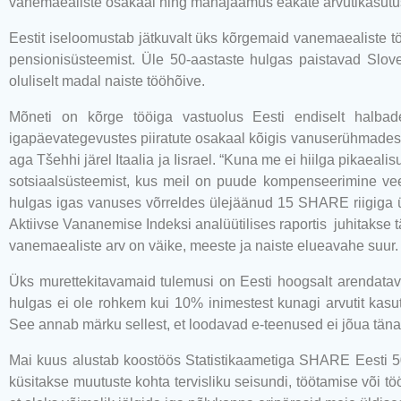
vanemaealiste osakaal ning mahajäämus eakate arvutikasutu
Eestit iseloomustab jätkuvalt üks kõrgemaid vanemaealiste t
pensionisüsteemist. Üle 50-aastaste hulgas paistavad Slov
oluliselt madal naiste tööhõive.
Mõneti on kõrge tööiga vastuolus Eesti endiselt halbad
igapäevategevustes piiratute osakaal kõigis vanuserühmades.
aga Tšehhi järel Itaalia ja Iisrael. “Kuna me ei hiilga pikaeali
sotsiaalsüsteemist, kus meil on puude kompenseerimine vee
hulgas igas vanuses võrreldes ülejäänud 15 SHARE riigiga 
Aktiivse Vananemise Indeksi analüütilises raportis
juhitakse 
vanemaealiste arv on väike, meeste ja naiste elueavahe suur.
Üks murettekitavamaid tulemusi on Eesti hoogsalt arendatav
hulgas ei ole rohkem kui 10% inimestest kunagi arvutit kas
See annab märku sellest, et loodavad e-teenused ei jõua tän
Mai kuus alustab koostöös Statistikaametiga SHARE Eesti 50+
küsitakse muutuste kohta tervisliku seisundi, töötamise või 