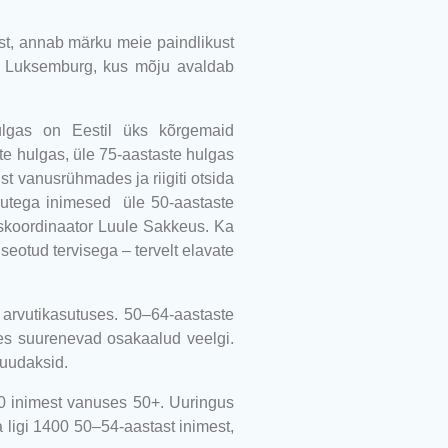
st, annab märku meie paindlikust
ja Luksemburg, kus mõju avaldab
hulgas on Eestil üks kõrgemaid
e hulgas, üle 75-aastaste hulgas
ust vanusrühmades ja riigiti otsida
gutega inimesed üle 50-aastaste
skoordinaator Luule Sakkeus. Ka
seotud tervisega – tervelt elavate
 arvutikasutuses. 50–64-aastaste
des suurenevad osakaalud veelgi.
suudaksid.
00 inimest vanuses 50+. Uuringus
 ligi 1400 50
–
54-aastast inimest,