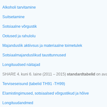
Alkoholi tarvitamine
Suitsetamine
Sotsiaalne võrgustik
Ootused ja rahulolu
Majanduslik aktiivsus ja materiaalne toimetulek
Sotsiaalmajanduslikud tausttunnused
Longituudsed näitajad
SHARE 4. kuni 6. laine (2011 – 2015)
standardtabelid
on ava
Terviseseisund (tabelid TH91 -TH99)
Elamistingimused, sotsiaalsed võrgustikud ja hõive
Longituudandmed