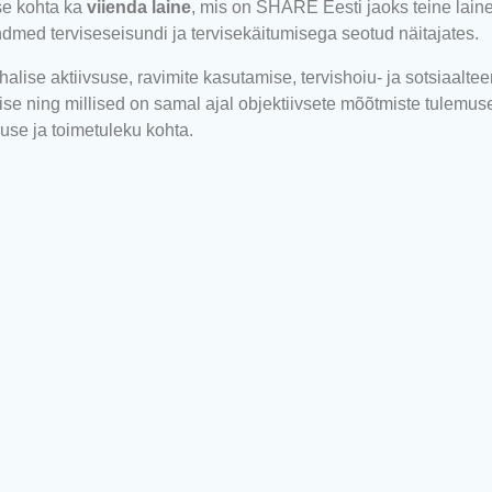
se kohta ka
viienda laine
, mis on SHARE Eesti jaoks teine lain
dmed terviseseisundi ja tervisekäitumisega seotud näitajates.
alise aktiivsuse, ravimite kasutamise, tervishoiu- ja sotsiaalt
se ning millised on samal ajal objektiivsete mõõtmiste tulemus
use ja toimetuleku kohta.