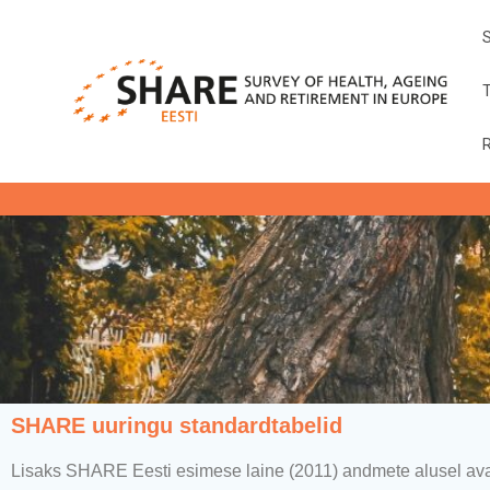
SHARE uuringu standardtabelid
Lisaks SHARE Eesti esimese laine (2011) andmete alusel aval