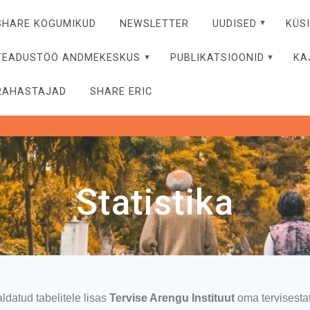
SHARE KOGUMIKUD
NEWSLETTER
UUDISED
KÜS
TEADUSTÖÖ ANDMEKESKUS
PUBLIKATSIOONID
KA
RAHASTAJAD
SHARE ERIC
Statistika
datud tabelitele lisas
Tervise Arengu Instituut
oma tervisestat