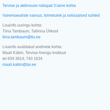
Tervise ja aktiivsuse näitajad 3.laine kohta
Vanemaealiste vaesus, toimetulek ja sotsiaalsed suhted
Lisainfo uuringu kohta:
Tiina Tambaum, Tallinna Ülikool
tiina.tambaum@tlu.ee
Lisainfo avaldatud andmete kohta:
Maali Käbin, Tervise Arengu Instituut
tel 659 3814; 740 1634
maali.kabin@tai.ee
© 20