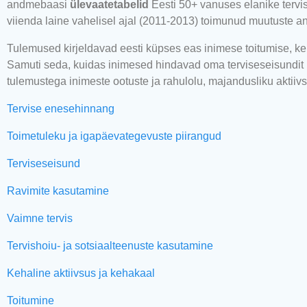
andmebaasi
ülevaatetabelid
Eesti 50+ vanuses elanike tervi
viienda laine vahelisel ajal (2011-2013) toimunud muutuste an
Tulemused kirjeldavad eesti küpses eas inimese toitumise, keh
Samuti seda, kuidas inimesed hindavad oma terviseseisundit i
tulemustega inimeste ootuste ja rahulolu, majandusliku aktiivs
Tervise enesehinnang
Toimetuleku ja igapäevategevuste piirangud
Terviseseisund
Ravimite kasutamine
Vaimne tervis
Tervishoiu- ja sotsiaalteenuste kasutamine
Kehaline aktiivsus ja kehakaal
Toitumine