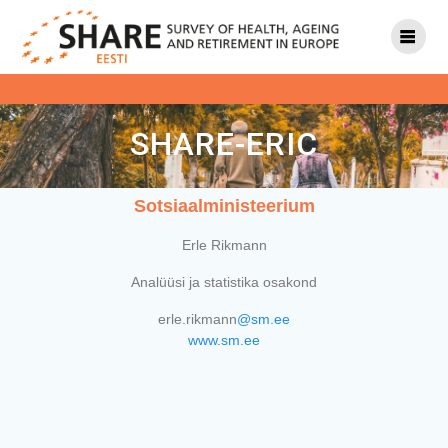
SHARE-ERIC
Sotsiaalministeerium
Erle Rikmann
Analüüsi ja statistika osakond
erle.rikmann
@sm.ee
www.sm.ee