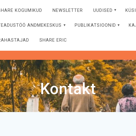
SHARE KOGUMIKUD
NEWSLETTER
UUDISED
KÜS
TEADUSTÖÖ ANDMEKESKUS
PUBLIKATSIOONID
KA
RAHASTAJAD
SHARE ERIC
Kontakt